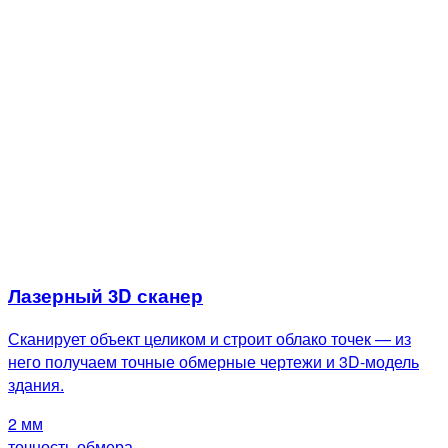
Лазерный 3D сканер
Сканирует объект целиком и строит облако точек — из
него получаем точные обмерные чертежи и 3D-модель
здания.
2 мм
точность обмера