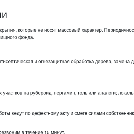
ли
рытия, которые не носят массовый характер. Периодичност
лищного фонда.
нтисептическая и огнезащитная обработка дерева, замена 
участков на рубероид, пергамин, толь или аналоги; локал
боты ведут по дефектному акту и смете силами собственни
резвоним в течение 15 минут.