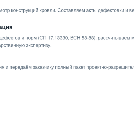
отр конструкций кровли. Составляем акты дефектовки и в
ация
ефектов и норм (СП 17.13330, ВСН 58-88), рассчитываем м
рственную экспертизу.
я и передаём заказчику полный пакет проектно-разрешите
ьтацию по любым интересу
нит и бесплатно ответит на все