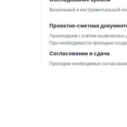
01
Визуальный и инструментальный осм
Проектно-сметная документ
02
Проектируем с учётом выявленных д
При необходимости проходим госуда
Согласование и сдача
03
Проходим необходимые согласовани
Получите консул
вопросам!
Оставьте заявку — инженер перезво
ваши вопросы.