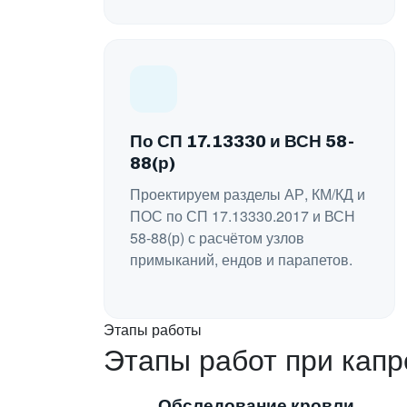
По СП 17.13330 и ВСН 58-
88(р)
Проектируем разделы АР, КМ/КД и
ПОС по СП 17.13330.2017 и ВСН
58-88(р) с расчётом узлов
примыканий, ендов и парапетов.
Этапы работы
Этапы работ при капр
Обследование кровли