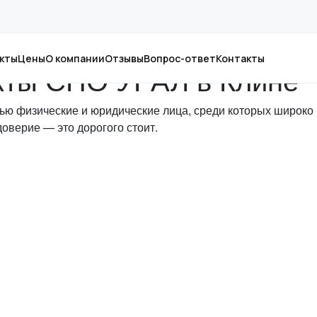
кты
Цены
О компании
Отзывы
Вопрос-ответ
Контакты
екты СПО УРАЛ в Клине
ью физические и юридические лица, среди которых широко
оверие — это дорогого стоит.