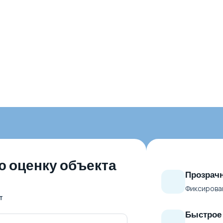
ю оценку объекта
Прозрачн
Фиксирован
т
Быстрое